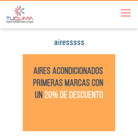
airesssss
Home
airesssss