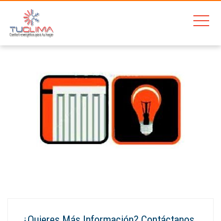
Home
CALEFACCIÓN ELÉCTRICA
¿Quieres Más Información? Contáctanos