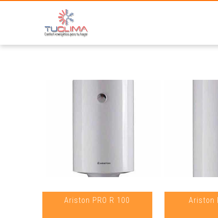
Ho
Ariston PRO R 100
Aristo