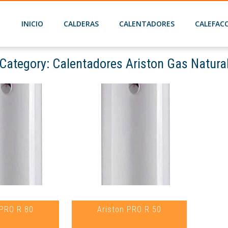
INICIO
CALDERAS
CALENTADORES
CALEFAC
Category:
Calentadores Ariston Gas Natura
me
Calentadores gas natural barcelona
Calentadores Ariston Gas Nat
n PRO R 80
Ariston PRO R 50