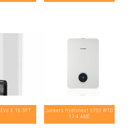
t Evo X 16 SFT
Junkers Hydronext 5700 WTD
17-4 AME