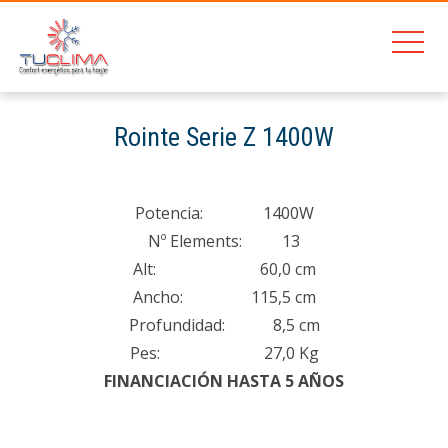
201
Rointe Serie Z 1400W
Home
Junkers Cerapur Excellence ZWB 30/32 1A
Rointe Serie Z 1400W
Potencia: 1400W
Nº Elements: 13
Alt: 60,0 cm
Ancho: 115,5 cm
Profundidad: 8,5 cm
Pes: 27,0 Kg
FINANCIACIÓN HASTA 5 AÑOS