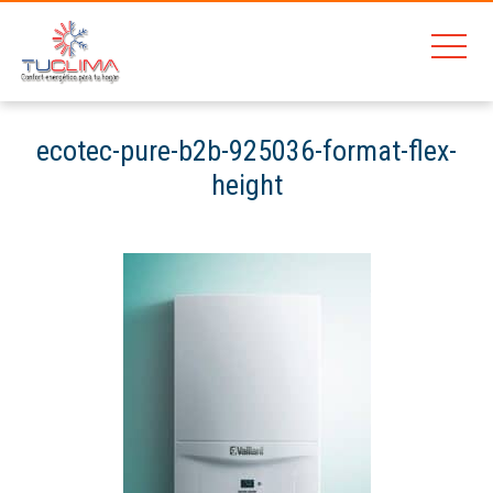
ecotec-pure-b2b-925036-format-flex-
height
Home
Vaillant Ecotec Pure 236/7-2
ecotec-pure-b2b-925036-format-flex-height