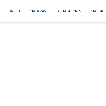
INICIO
CALDERAS
CALENTADORES
CALEFAC
Home
Saunier Duval Thema Condens 25