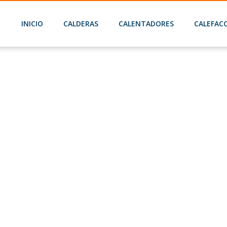
INICIO
CALDERAS
CALENTADORES
CALEFAC
Home
Saunier Duval Isofast Condens 35