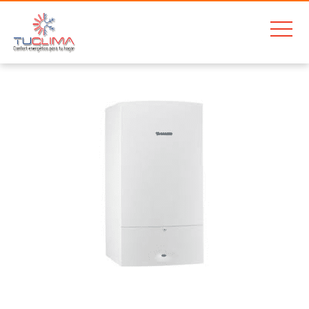
Home
Junkers Cerapur Excellence 42 zwbe 42 2-a