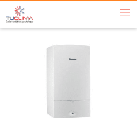
Home
Junkers Cerapur Excellence 37 zwbe 37-2a