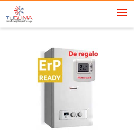
Home
Hermann Micraplus Condens 30