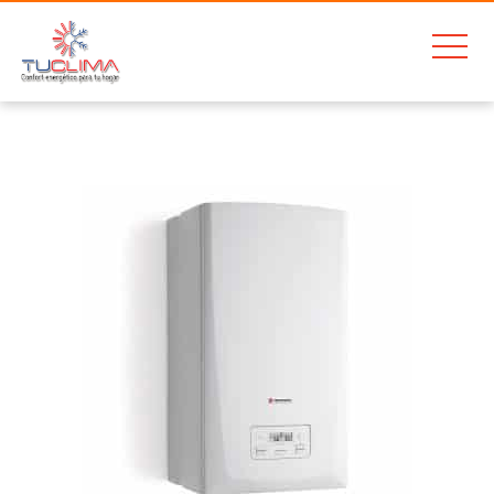
Home
Ferroli Bluehelix Tech RRT 24
Hermann MicraCom Condens 24