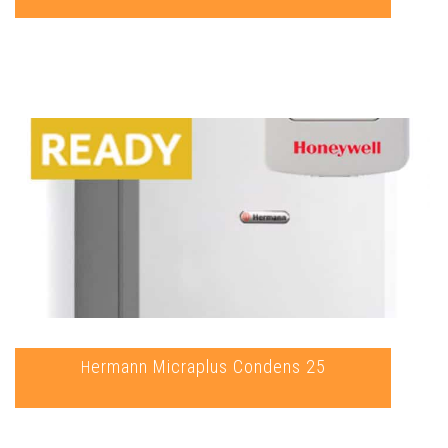
Hermann Micraplus Condens 25