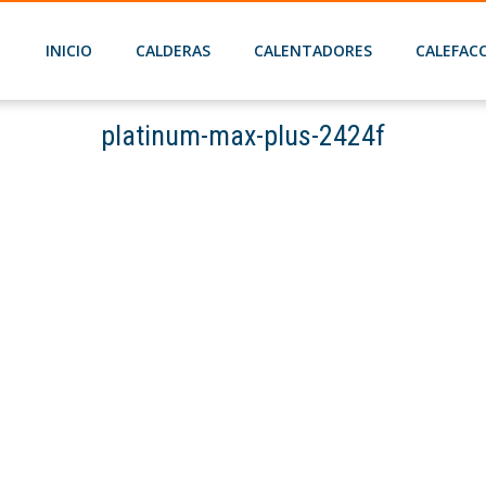
INICIO
CALDERAS
CALENTADORES
CALEFAC
platinum-max-plus-2424f
Home
Baxi Platinum Max Plus 24/24 F
platinum-max-plus-2424f