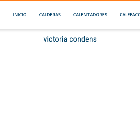
INICIO
CALDERAS
CALENTADORES
CALEFAC
victoria condens
Home
Baxi Victoria Condens 28/28 F
victoria condens