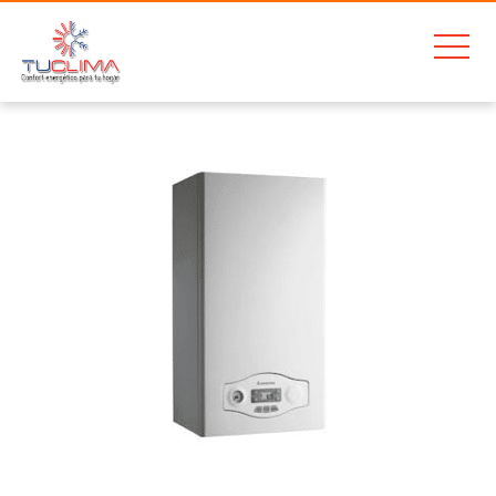
Home
Ariston Genus One Net 24FF