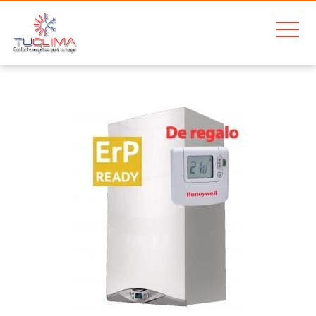
Home
Ariston Cares Premium 30FF