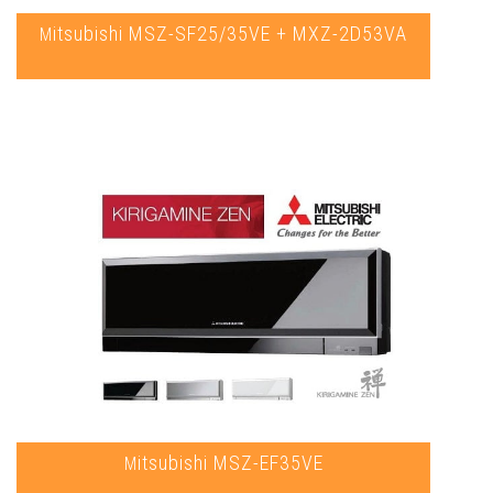
Mitsubishi MSZ-SF25/35VE + MXZ-2D53VA
Mitsubishi MSZ-EF35VE