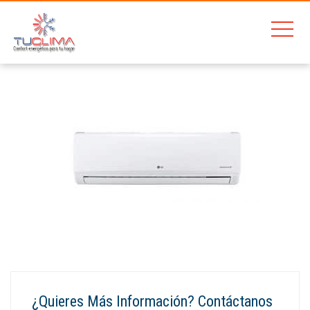
Home
Baxi Platinum Max Plus 24/24 F
Aire Acondiciondo LG E09EL NSH
¿Quieres Más Información? Contáctanos