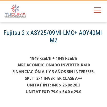
201
Fujitsu 2 x ASY25/09MI-LMC+ AOY40MI-
M2
Home
Junkers Hydronext 5700 WTD12-4 AME
Fujitsu 2 x ASY25/09MI-LMC+ AOY40MI-M2
1849 kcal/h + 1849 kcal/h
AIRE ACONDICIONADO INVERTER .R410
FINANCIACIÓN A 1 Y 3 AÑOS SIN INTERESES.
SPLIT 2×1 INVERTER CLASE A++
UNITAT INT: 840 x 26.8x 20.3
UNITAT EXT: 79.0 x 54.0 x 29.0