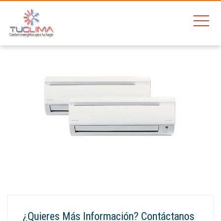
Home
Daikin FTX20/35-K + 2MXS50H
¿Quieres Más Información? Contáctanos