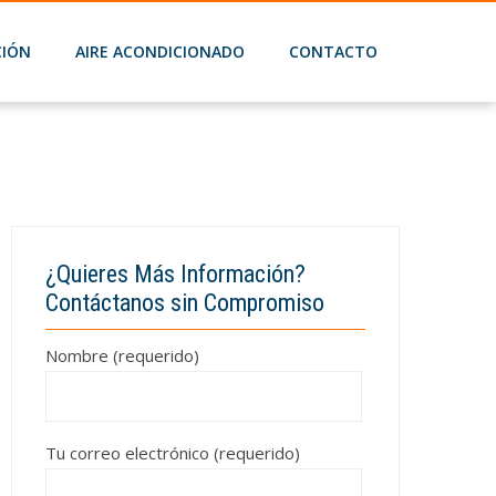
201
CIÓN
AIRE ACONDICIONADO
CONTACTO
val SDH 17-025 NW
¿Quieres Más Información?
Contáctanos sin Compromiso
Nombre (requerido)
Tu correo electrónico (requerido)