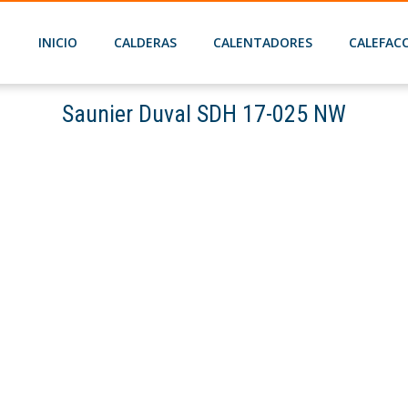
INICIO
CALDERAS
CALENTADORES
CALEFAC
Saunier Duval SDH 17-025 NW
n Micraplus Condens 30
Hermann Micraplus Condens 30
Saunier Du