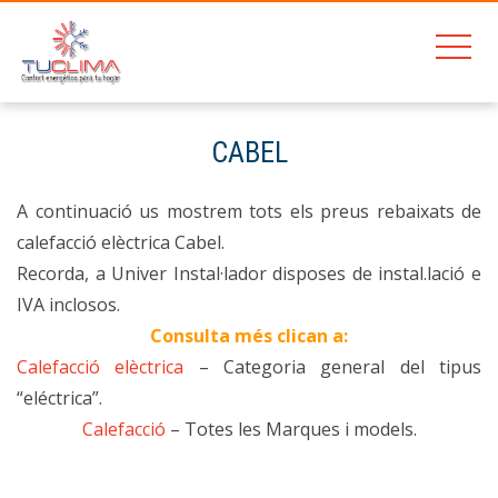
201
CABEL
Home
CABEL
A continuació us mostrem tots els preus rebaixats de
calefacció elèctrica Cabel.
Recorda, a Univer Instal·lador disposes de instal.lació e
IVA inclosos.
Consulta més clican a:
Calefacció elèctrica
– Categoria general del tipus
“eléctrica”.
Calefacció
– Totes les Marques i models.