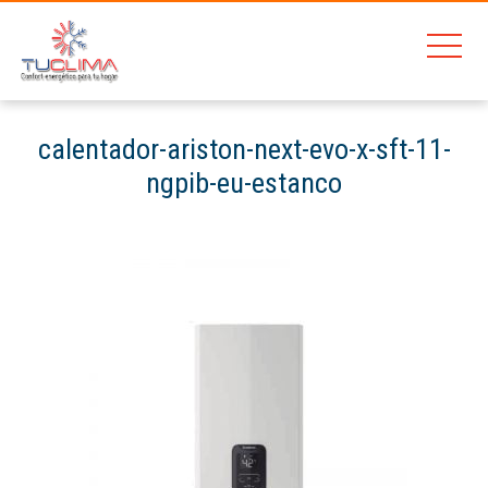
calentador-ariston-next-evo-x-sft-11-
ngpib-eu-estanco
Home
Ariston Next Evo X 11 SFT
calentador-ariston-next-evo-x-sft-11-ngpib-eu-estanco