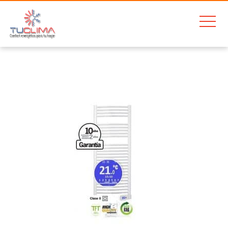
Home
Junkers Cerapur Excellence ZWB 30/32 1A
Rointe Serie T 300W