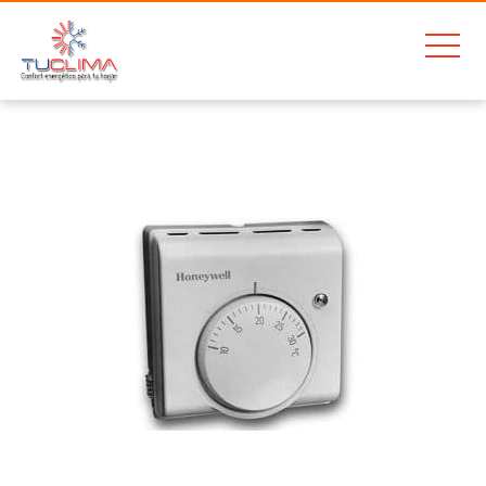
Home
Honeywell Termostato T6360A