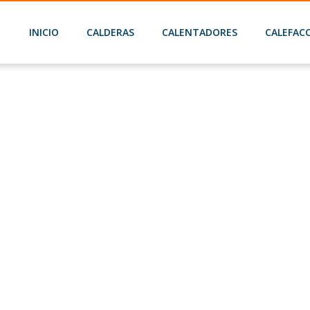
INICIO
CALDERAS
CALENTADORES
CALEFAC
Home
Junkers Hydronext 5700 WTD12-4 AME
FUJITSU ASY 50/18 UI-K