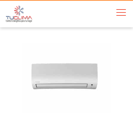
Home
Aire Acondiciondo Daikin FTX50-K