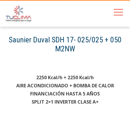
201
Saunier Duval SDH 17- 025/025 + 050
M2NW
Home
Hermann Micraplus Condens 30
Hermann Micraplus Condens 30
Saunier Duval SDH 17- 025/025 + 050 M2NW
2250 Kcal/h + 2250 Kcal/h
AIRE ACONDICIONADO + BOMBA DE CALOR
FINANCIACIÓN HASTA 5 AÑOS
SPLIT 2×1 INVERTER CLASE A+